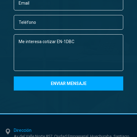
Dirección
Av del Valle Norte 857, Ciudad Empresarial, Huechuraba, Santiago,