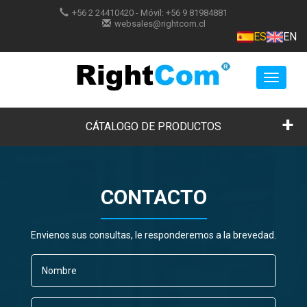
+56 2 24410420
- Móvil:
+56 9 81984881
websales@rightcom.cl
ES
EN
Toggle
navigat
CÁTALOGO DE PRODUCTOS
CONTACTO
Envienos sus consultas, le responderemos a la brevedad.